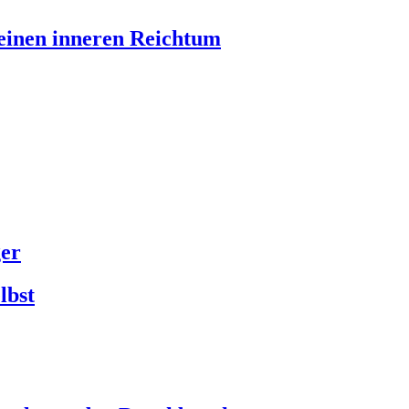
einen inneren Reichtum
ger
lbst