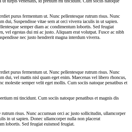
 ut turpis venenatis, id pretium mi tincidunt. Cum sociis natoque
imperdiet purus fermentum ut. Nunc pellentesque rutrum risus. Nunc
m dui, Suspendisse vitae sem at orci viverra iaculis in ut sapien.
 Pellentesque semper diam ac condimentum lobortis. Sed feugiat
en, vel egestas dui mi ac justo. Aliquam erat volutpat. Fusce ac nibh
Suspendisse nec justo hendrerit magna interdum viverra.
 imperdiet purus fermentum ut. Nunc pellentesque rutrum risus. Nunc
ndum dui, vel mattis nisl quam eget enim. Maecenas vel libero rhoncus,
nc molestie semper velit eget mollis. Cum sociis natoque penatibus et
 pretium mi tincidunt. Cum sociis natoque penatibus et magnis dis
e rutrum risus. Nunc accumsan orci ac justo sollicitudin, ullamcorper
culis in ut sapien. Donec ullamcorper nulla non placerat
um lobortis. Sed feugiat euismod feugiat.