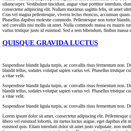
ullamcorper. Vestibulum tincidunt, augue vitae porttitor interdum, dia
consectetur adipiscing elit. Nullam maximus sagittis felis, sit amet ultri
Cras vel magna pellentesque, viverra lectus rhoncus, accumsan quam.
Phasellus dapibus molestie commodo. Pellentesque non tortor blandit, 
sed convallis nisi mollis sit amet. Nulla commodo massa eu mauris ru
varius tristique justo id euismod. Sed a sem bibendum, finibus massa
QUISQUE GRAVIDA LUCTUS
Suspendisse blandit ligula turpis, ac convallis risus fermentum non. 
blandit tellus, sodales volutpat sapien varius vel. Phasellus tristique c
a vitae velit.
Suspendisse blandit ligula turpis, ac convallis risus fermentum non. 
blandit tellus, sodales volutpat sapien varius vel. Phasellus tristique c
a vitae velit.
Suspendisse blandit ligula turpis, ac convallis risus fermentum non. 
Lorem ipsum dolor sit amet, consectetur adipiscing elit. Pellentesque qu
libero vel euismod lobortis, mi metus luctus augue, eget dapibus elit n
euismod quis. Etiam interdum dolor sit amet justo vulputate, non moll