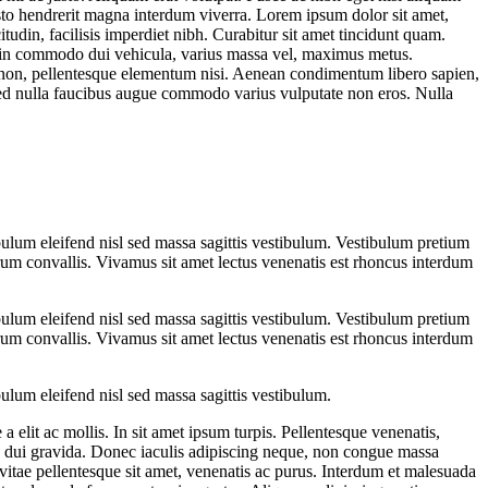
usto hendrerit magna interdum viverra. Lorem ipsum dolor sit amet,
icitudin, facilisis imperdiet nibh. Curabitur sit amet tincidunt quam.
oin commodo dui vehicula, varius massa vel, maximus metus.
cu non, pellentesque elementum nisi. Aenean condimentum libero sapien,
sed nulla faucibus augue commodo varius vulputate non eros. Nulla
ulum eleifend nisl sed massa sagittis vestibulum. Vestibulum pretium
 rutrum convallis. Vivamus sit amet lectus venenatis est rhoncus interdum
ulum eleifend nisl sed massa sagittis vestibulum. Vestibulum pretium
 rutrum convallis. Vivamus sit amet lectus venenatis est rhoncus interdum
ulum eleifend nisl sed massa sagittis vestibulum.
a elit ac mollis. In sit amet ipsum turpis. Pellentesque venenatis,
illa dui gravida. Donec iaculis adipiscing neque, non congue massa
vitae pellentesque sit amet, venenatis ac purus. Interdum et malesuada