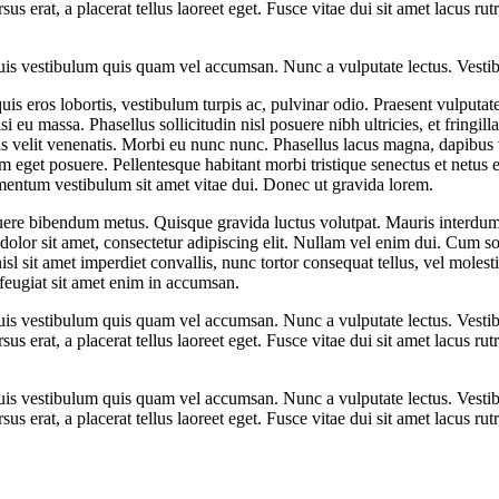
ursus erat, a placerat tellus laoreet eget. Fusce vitae dui sit amet lacus
Duis vestibulum quis quam vel accumsan. Nunc a vulputate lectus. Vestib
is eros lobortis, vestibulum turpis ac, pulvinar odio. Praesent vulputate 
isi eu massa. Phasellus sollicitudin nisl posuere nibh ultricies, et fring
is velit venenatis. Morbi eu nunc nunc. Phasellus lacus magna, dapibus 
eget posuere. Pellentesque habitant morbi tristique senectus et netus 
ementum vestibulum sit amet vitae dui. Donec ut gravida lorem.
uere bibendum metus. Quisque gravida luctus volutpat. Mauris interdum, 
olor sit amet, consectetur adipiscing elit. Nullam vel enim dui. Cum so
sl sit amet imperdiet convallis, nunc tortor consequat tellus, vel molesti
feugiat sit amet enim in accumsan.
Duis vestibulum quis quam vel accumsan. Nunc a vulputate lectus. Vestib
ursus erat, a placerat tellus laoreet eget. Fusce vitae dui sit amet lacus
Duis vestibulum quis quam vel accumsan. Nunc a vulputate lectus. Vestib
ursus erat, a placerat tellus laoreet eget. Fusce vitae dui sit amet lacus