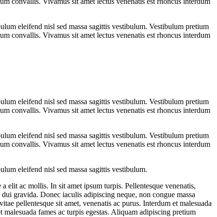
 rutrum convallis. Vivamus sit amet lectus venenatis est rhoncus interdum
ulum eleifend nisl sed massa sagittis vestibulum. Vestibulum pretium
 rutrum convallis. Vivamus sit amet lectus venenatis est rhoncus interdum
ulum eleifend nisl sed massa sagittis vestibulum. Vestibulum pretium
 rutrum convallis. Vivamus sit amet lectus venenatis est rhoncus interdum
ulum eleifend nisl sed massa sagittis vestibulum. Vestibulum pretium
 rutrum convallis. Vivamus sit amet lectus venenatis est rhoncus interdum
ulum eleifend nisl sed massa sagittis vestibulum.
a elit ac mollis. In sit amet ipsum turpis. Pellentesque venenatis,
illa dui gravida. Donec iaculis adipiscing neque, non congue massa
vitae pellentesque sit amet, venenatis ac purus. Interdum et malesuada
et malesuada fames ac turpis egestas. Aliquam adipiscing pretium