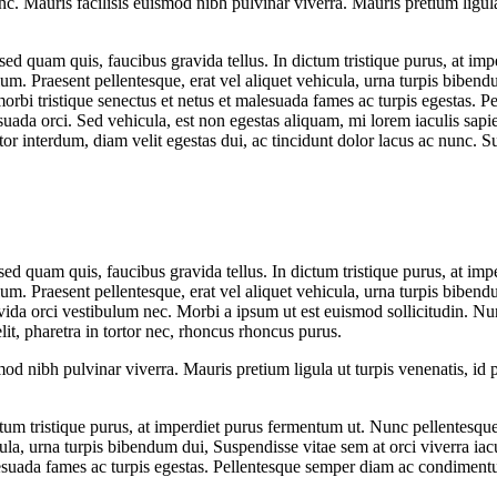
. Mauris facilisis euismod nibh pulvinar viverra. Mauris pretium ligula
is sed quam quis, faucibus gravida tellus. In dictum tristique purus, at 
lum. Praesent pellentesque, erat vel aliquet vehicula, urna turpis bibendu
morbi tristique senectus et netus et malesuada fames ac turpis egestas.
suada orci. Sed vehicula, est non egestas aliquam, mi lorem iaculis sapi
itor interdum, diam velit egestas dui, ac tincidunt dolor lacus ac nunc. 
is sed quam quis, faucibus gravida tellus. In dictum tristique purus, at
ulum. Praesent pellentesque, erat vel aliquet vehicula, urna turpis bibe
vida orci vestibulum nec. Morbi a ipsum ut est euismod sollicitudin. Nu
it, pharetra in tortor nec, rhoncus rhoncus purus.
od nibh pulvinar viverra. Mauris pretium ligula ut turpis venenatis, id
ictum tristique purus, at imperdiet purus fermentum ut. Nunc pellentesqu
icula, urna turpis bibendum dui, Suspendisse vitae sem at orci viverra ia
alesuada fames ac turpis egestas. Pellentesque semper diam ac condiment