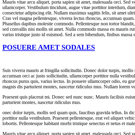
Mauris vitae arcu aliquet, porta sapien sit amet, malesuada orci. Sed v
ullamcorper. Vestibulum tincidunt, augue vitae porttitor interdum, dia
consectetur adipiscing elit. Nullam maximus sagittis felis, sit amet ultri
Cras vel magna pellentesque, viverra lectus rhoncus, accumsan quam.
Phasellus dapibus molestie commodo. Pellentesque non tortor blandit, 
sed convallis nisi mollis sit amet. Nulla commodo massa eu mauris ru
varius tristique justo id euismod. Sed a sem bibendum, finibus massa
POSUERE AMET SODALES
S
uis viverra mauris at fringilla sollicitudin. Donec dolor turpis, moll
accumsan orci ac justo sollicitudin, ullamcorper porttitor nulla vestib
rhoncus purus quis, varius lectus. In posuere ullamcorper odio, eu gra
magnis dis parturient montes, nascetur ridiculus mus. Nullam lorem vel
Praesent quis placerat mi. Donec sed nunc nunc. Mauris facilisis euism
parturient montes, nascetur ridiculus mus.
onec dolor turpis, mollis sed quam quis, faucibus gravida tellus. In d
porttitor nulla vestibulum. Praesent pellentesque, erat vel aliquet veh
lobortis. Pellentesque habitant morbi tristique senectus et netus et m
Mauris vitae arcu aliquet, porta sapien sit amet, malesuada orci. Sed v