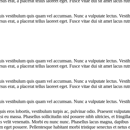
ursus erat, a placerat tellus laoreet eget. Fusce vitae dui sit amet lacus
Duis vestibulum quis quam vel accumsan. Nunc a vulputate lectus. Vestib
ursus erat, a placerat tellus laoreet eget. Fusce vitae dui sit amet lacus
Duis vestibulum quis quam vel accumsan. Nunc a vulputate lectus. Vestib
ursus erat, a placerat tellus laoreet eget. Fusce vitae dui sit amet lacus
Duis vestibulum quis quam vel accumsan. Nunc a vulputate lectus. Vestib
ursus erat, a placerat tellus laoreet eget. Fusce vitae dui sit amet lacus
Duis vestibulum quis quam vel accumsan. Nunc a vulputate lectus. Vestib
is eros lobortis, vestibulum turpis ac, pulvinar odio. Praesent vulputate 
isi eu massa. Phasellus sollicitudin nisl posuere nibh ultricies, et fring
is velit venenatis. Morbi eu nunc nunc. Phasellus lacus magna, dapibus 
eget posuere. Pellentesque habitant morbi tristique senectus et netus 