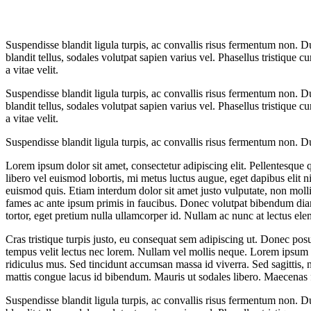
Suspendisse blandit ligula turpis, ac convallis risus fermentum non. 
blandit tellus, sodales volutpat sapien varius vel. Phasellus tristique c
a vitae velit.
Suspendisse blandit ligula turpis, ac convallis risus fermentum non. 
blandit tellus, sodales volutpat sapien varius vel. Phasellus tristique c
a vitae velit.
Suspendisse blandit ligula turpis, ac convallis risus fermentum non. 
Lorem ipsum dolor sit amet, consectetur adipiscing elit. Pellentesque qu
libero vel euismod lobortis, mi metus luctus augue, eget dapibus elit n
euismod quis. Etiam interdum dolor sit amet justo vulputate, non moll
fames ac ante ipsum primis in faucibus. Donec volutpat bibendum diam 
tortor, eget pretium nulla ullamcorper id. Nullam ac nunc at lectus el
Cras tristique turpis justo, eu consequat sem adipiscing ut. Donec pos
tempus velit lectus nec lorem. Nullam vel mollis neque. Lorem ipsum d
ridiculus mus. Sed tincidunt accumsan massa id viverra. Sed sagittis, ni
mattis congue lacus id bibendum. Mauris ut sodales libero. Maecenas 
Suspendisse blandit ligula turpis, ac convallis risus fermentum non. 