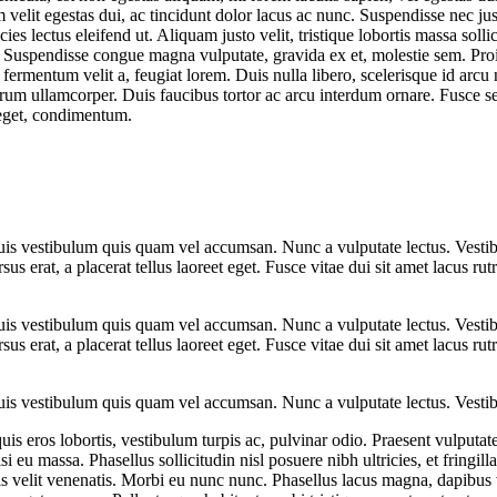
m velit egestas dui, ac tincidunt dolor lacus ac nunc. Suspendisse nec j
cies lectus eleifend ut. Aliquam justo velit, tristique lobortis massa soll
 Suspendisse congue magna vulputate, gravida ex et, molestie sem. Pr
fermentum velit a, feugiat lorem. Duis nulla libero, scelerisque id ar
trum ullamcorper. Duis faucibus tortor ac arcu interdum ornare. Fusce 
 eget, condimentum.
Duis vestibulum quis quam vel accumsan. Nunc a vulputate lectus. Vestib
ursus erat, a placerat tellus laoreet eget. Fusce vitae dui sit amet lacus
Duis vestibulum quis quam vel accumsan. Nunc a vulputate lectus. Vestib
ursus erat, a placerat tellus laoreet eget. Fusce vitae dui sit amet lacus
Duis vestibulum quis quam vel accumsan. Nunc a vulputate lectus. Vestib
is eros lobortis, vestibulum turpis ac, pulvinar odio. Praesent vulputate 
isi eu massa. Phasellus sollicitudin nisl posuere nibh ultricies, et fring
is velit venenatis. Morbi eu nunc nunc. Phasellus lacus magna, dapibus 