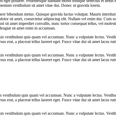
eget posuere. Pellentesque habitant morbi tristique senectus et netus 
ementum vestibulum sit amet vitae dui. Donec ut gravida lorem.
uere bibendum metus. Quisque gravida luctus volutpat. Mauris interdum, 
olor sit amet, consectetur adipiscing elit. Nullam vel enim dui. Cum so
sl sit amet imperdiet convallis, nunc tortor consequat tellus, vel molesti
feugiat sit amet enim in accumsan.
Duis vestibulum quis quam vel accumsan. Nunc a vulputate lectus. Vestib
ursus erat, a placerat tellus laoreet eget. Fusce vitae dui sit amet lacus
Duis vestibulum quis quam vel accumsan. Nunc a vulputate lectus. Vestib
ursus erat, a placerat tellus laoreet eget. Fusce vitae dui sit amet lacus
uis vestibulum quis quam vel accumsan. Nunc a vulputate lectus. Vestibu
ursus erat, a placerat tellus laoreet eget. Fusce vitae dui sit amet lacus
Duis vestibulum quis quam vel accumsan. Nunc a vulputate lectus. Vestib