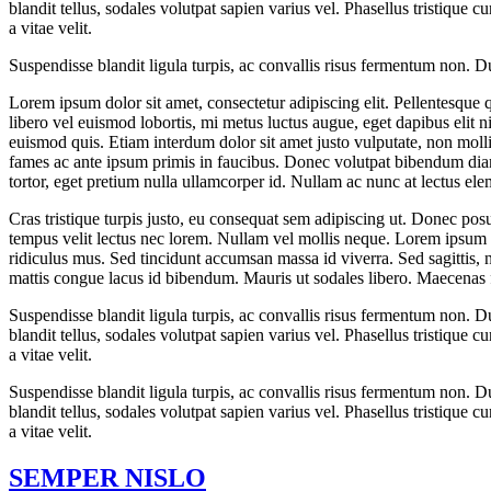
blandit tellus, sodales volutpat sapien varius vel. Phasellus tristique c
a vitae velit.
Suspendisse blandit ligula turpis, ac convallis risus fermentum non. 
Lorem ipsum dolor sit amet, consectetur adipiscing elit. Pellentesque qu
libero vel euismod lobortis, mi metus luctus augue, eget dapibus elit n
euismod quis. Etiam interdum dolor sit amet justo vulputate, non moll
fames ac ante ipsum primis in faucibus. Donec volutpat bibendum diam 
tortor, eget pretium nulla ullamcorper id. Nullam ac nunc at lectus el
Cras tristique turpis justo, eu consequat sem adipiscing ut. Donec pos
tempus velit lectus nec lorem. Nullam vel mollis neque. Lorem ipsum d
ridiculus mus. Sed tincidunt accumsan massa id viverra. Sed sagittis, ni
mattis congue lacus id bibendum. Mauris ut sodales libero. Maecenas 
Suspendisse blandit ligula turpis, ac convallis risus fermentum non. 
blandit tellus, sodales volutpat sapien varius vel. Phasellus tristique c
a vitae velit.
Suspendisse blandit ligula turpis, ac convallis risus fermentum non. 
blandit tellus, sodales volutpat sapien varius vel. Phasellus tristique c
a vitae velit.
SEMPER NISLO