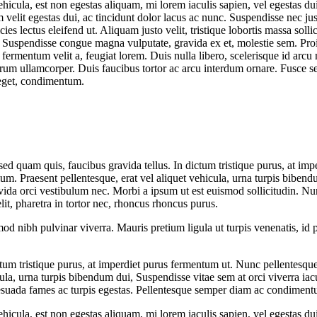
ehicula, est non egestas aliquam, mi lorem iaculis sapien, vel egestas du
m velit egestas dui, ac tincidunt dolor lacus ac nunc. Suspendisse nec j
cies lectus eleifend ut. Aliquam justo velit, tristique lobortis massa soll
 Suspendisse congue magna vulputate, gravida ex et, molestie sem. Pr
fermentum velit a, feugiat lorem. Duis nulla libero, scelerisque id ar
trum ullamcorper. Duis faucibus tortor ac arcu interdum ornare. Fusce 
 eget, condimentum.
is sed quam quis, faucibus gravida tellus. In dictum tristique purus, at
ulum. Praesent pellentesque, erat vel aliquet vehicula, urna turpis bibe
vida orci vestibulum nec. Morbi a ipsum ut est euismod sollicitudin. Nu
it, pharetra in tortor nec, rhoncus rhoncus purus.
od nibh pulvinar viverra. Mauris pretium ligula ut turpis venenatis, id
ictum tristique purus, at imperdiet purus fermentum ut. Nunc pellentesqu
icula, urna turpis bibendum dui, Suspendisse vitae sem at orci viverra ia
alesuada fames ac turpis egestas. Pellentesque semper diam ac condiment
ehicula, est non egestas aliquam, mi lorem iaculis sapien, vel egestas du