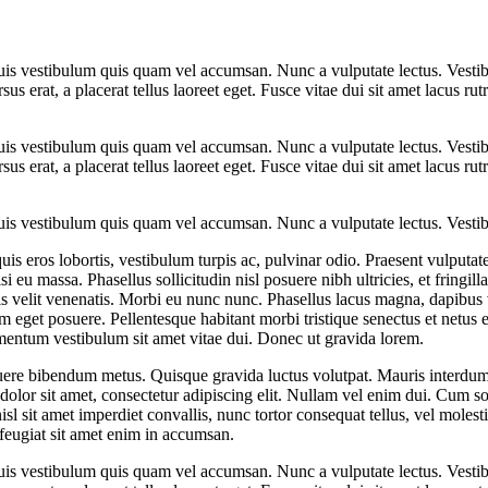
Duis vestibulum quis quam vel accumsan. Nunc a vulputate lectus. Vestib
ursus erat, a placerat tellus laoreet eget. Fusce vitae dui sit amet lacus
Duis vestibulum quis quam vel accumsan. Nunc a vulputate lectus. Vestib
ursus erat, a placerat tellus laoreet eget. Fusce vitae dui sit amet lacus
Duis vestibulum quis quam vel accumsan. Nunc a vulputate lectus. Vestib
is eros lobortis, vestibulum turpis ac, pulvinar odio. Praesent vulputate 
isi eu massa. Phasellus sollicitudin nisl posuere nibh ultricies, et fring
is velit venenatis. Morbi eu nunc nunc. Phasellus lacus magna, dapibus 
eget posuere. Pellentesque habitant morbi tristique senectus et netus 
ementum vestibulum sit amet vitae dui. Donec ut gravida lorem.
uere bibendum metus. Quisque gravida luctus volutpat. Mauris interdum, 
olor sit amet, consectetur adipiscing elit. Nullam vel enim dui. Cum so
sl sit amet imperdiet convallis, nunc tortor consequat tellus, vel molesti
feugiat sit amet enim in accumsan.
Duis vestibulum quis quam vel accumsan. Nunc a vulputate lectus. Vestib