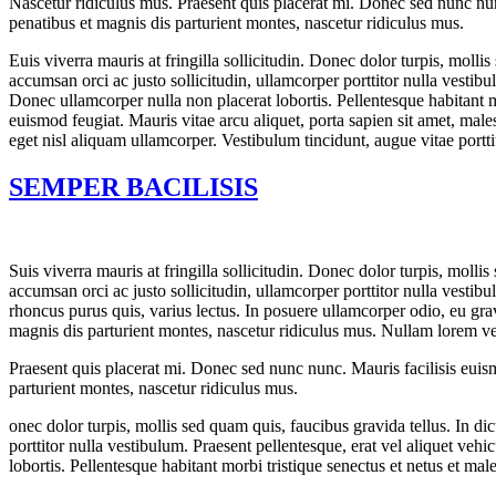
Nascetur ridiculus mus. Praesent quis placerat mi. Donec sed nunc nunc
penatibus et magnis dis parturient montes, nascetur ridiculus mus.
Euis viverra mauris at fringilla sollicitudin. Donec dolor turpis, moll
accumsan orci ac justo sollicitudin, ullamcorper porttitor nulla vestibu
Donec ullamcorper nulla non placerat lobortis. Pellentesque habitant 
euismod feugiat. Mauris vitae arcu aliquet, porta sapien sit amet, male
eget nisl aliquam ullamcorper. Vestibulum tincidunt, augue vitae portt
SEMPER BACILISIS
S
uis viverra mauris at fringilla sollicitudin. Donec dolor turpis, moll
accumsan orci ac justo sollicitudin, ullamcorper porttitor nulla vestib
rhoncus purus quis, varius lectus. In posuere ullamcorper odio, eu gra
magnis dis parturient montes, nascetur ridiculus mus. Nullam lorem vel
Praesent quis placerat mi. Donec sed nunc nunc. Mauris facilisis euism
parturient montes, nascetur ridiculus mus.
onec dolor turpis, mollis sed quam quis, faucibus gravida tellus. In d
porttitor nulla vestibulum. Praesent pellentesque, erat vel aliquet veh
lobortis. Pellentesque habitant morbi tristique senectus et netus et m