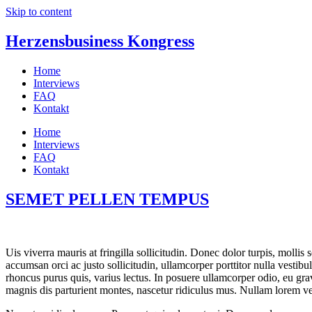
Skip to content
Herzensbusiness Kongress
Home
Interviews
FAQ
Kontakt
Home
Interviews
FAQ
Kontakt
SEMET PELLEN TEMPUS
U
is viverra mauris at fringilla sollicitudin. Donec dolor turpis, moll
accumsan orci ac justo sollicitudin, ullamcorper porttitor nulla vestib
rhoncus purus quis, varius lectus. In posuere ullamcorper odio, eu gra
magnis dis parturient montes, nascetur ridiculus mus. Nullam lorem vel