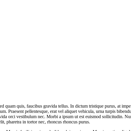
is sed quam quis, faucibus gravida tellus. In dictum tristique purus, at 
ulum. Praesent pellentesque, erat vel aliquet vehicula, urna turpis bibe
vida orci vestibulum nec. Morbi a ipsum ut est euismod sollicitudin. Nu
it, pharetra in tortor nec, rhoncus rhoncus purus.