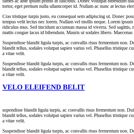
fames ac ante ipsum primis in faucibus. Donec volutpat bibendum diam 
tortor, eget pretium nulla ullamcorper id. Nullam ac nunc at lectus el
Cras tristique turpis justo, eu consequat sem adipiscing ut. Donec pos
tempus velit lectus nec lorem. Nullam vel mollis neque. Lorem ipsum d
ridiculus mus. Sed tincidunt accumsan massa id viverra. Sed sagittis, ni
mattis congue lacus id bibendum. Mauris ut sodales libero. Maecenas 
Suspendisse blandit ligula turpis, ac convallis risus fermentum non. 
blandit tellus, sodales volutpat sapien varius vel. Phasellus tristique c
a vitae velit.
Suspendisse blandit ligula turpis, ac convallis risus fermentum non. 
blandit tellus, sodales volutpat sapien varius vel. Phasellus tristique c
a vitae velit.
VELO ELEIFEND BELIT
uspendisse blandit ligula turpis, ac convallis risus fermentum non. D
blandit tellus, sodales volutpat sapien varius vel. Phasellus tristique c
a vitae velit.
Suspendisse blandit ligula turpis, ac convallis risus fermentum non. 